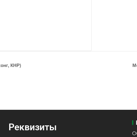
онг, КНР)
М
Реквизиты
О